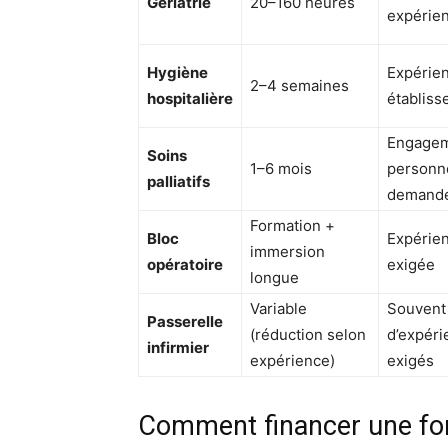
Gériatrie
20–160 heures
expérie
Hygiène
Expérie
2–4 semaines
hospitalière
établis
Engage
Soins
1–6 mois
personn
palliatifs
demand
Formation +
Bloc
Expérie
immersion
opératoire
exigée
longue
Variable
Souvent
Passerelle
(réduction selon
d’expéri
infirmier
expérience)
exigés
Comment financer une for