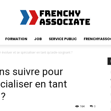
FORMATION
JOB
SERVICE PUBLIC
FRENCHYASSO
 évoluer et se spécialiser en tant qu’aide-soignant ?
ns suivre pour
cialiser en tant
 ?
164
0