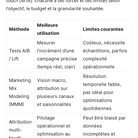
touch (MTA). Chacune a ses forces et ses limites selon
l’objectif, le budget et la granularité souhaitée.
Meilleure
Méthode
Limites courantes
utilisation
Mesurer
Coûteux, nécessite
Tests A/B
l’incrément d’une
échantillons, parfois
/ Lift
campagne précise
complexité
(temps réel, clair)
opérationnelle
Résolution
Marketing
Vision macro,
temporelle faible,
Mix
attribution sur
pas idéal pour
Modeling
plusieurs canaux
optimisations
(MMM)
et saisonnalités
quotidiennes
Pilotage
Peut être biaisé par
Attribution
opérationnel et
données
multi-
optimisation au
incomplètes et
touch