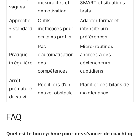
mesurables et
SMART et situations
vagues
démotivation
tests
Approche
Outils
Adapter format et
« standard
inefficaces pour
intensité aux
»
certains profils
préférences
Pas
Micro-routines
Pratique
d’automatisation
ancrées à des
irrégulière
des
déclencheurs
compétences
quotidiens
Arrêt
Recul lors d’un
Planifier des bilans de
prématuré
nouvel obstacle
maintenance
du suivi
FAQ
Quel est le bon rythme pour des séances de coaching